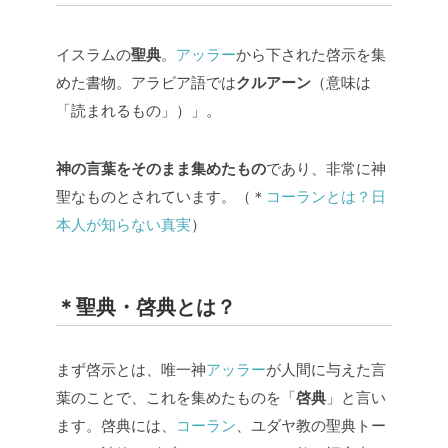
イスラムの
聖典
。
アッラー
から下された啓示を集
めた書物。アラビア語では
クルアーン
（意味は
「読まれるもの」）」。
神の言葉をそのまま集めたもの
であり、非常に神
聖なものとされています。（＊
コーランとは？日
本人が知らない真実
）
＊聖典・啓典とは？
まず啓示とは、唯一神
アッラー
が人間に与えた言
葉のことで、これを集めたものを「
啓典
」と言い
ます。啓典には、
コーラン
、ユダヤ教の聖典トー