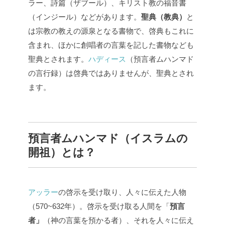
ラー、詩篇（ザブール）、キリスト教の福音書
（インジール）などがあります。
聖典（教典）
と
は宗教の教えの源泉となる書物で、啓典もこれに
含まれ、ほかに創唱者の言葉を記した書物なども
聖典とされます。
ハディース
（預言者ムハンマド
の言行録）は啓典ではありませんが、聖典とされ
ます。
預言者ムハンマド（イスラムの
開祖）とは？
アッラー
の啓示を受け取り、人々に伝えた人物
（570~632年）。啓示を受け取る人間を「
預言
者」
（神の言葉を預かる者）、それを人々に伝え