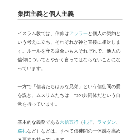
集団主義と個人主義
イスラム教では、信仰は
アッラー
と個人の契約と
いう考えに立ち、それぞれが神と直接に相対しま
す。ルールを守る度合いも人それぞれで、他人の
信仰についてとやかく言ってはならないことにな
っています。
一方で「信者たちはみな兄弟」という信徒間の愛
を説き、ムスリムたちは一つの共同体だという自
覚を持っています。
基本的な義務である
六信五行
（
礼拝
、
ラマダン
、
巡礼
など）などは、すべて信徒間の一体感を高め
る要素を持っています。