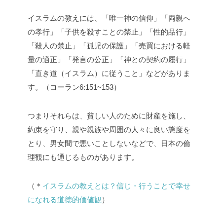
イスラムの教えには、「唯一神の信仰」「両親へ
の孝行」「子供を殺すことの禁止」「性的品行」
「殺人の禁止」「孤児の保護」「売買における軽
量の適正」「発言の公正」「神との契約の履行」
「直き道（イスラム）に従うこと」などがありま
す。（コーラン6:151~153）
つまりそれらは、貧しい人のために財産を施し、
約束を守り、親や親族や周囲の人々に良い態度を
とり、男女間で悪いことしないなどで、日本の倫
理観にも通じるものがあります。
（＊
イスラムの教えとは？信じ・行うことで幸せ
になれる道徳的価値観
）