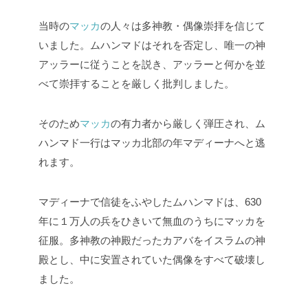
当時の
マッカ
の人々は多神教・偶像崇拝を信じて
いました。ムハンマドはそれを否定し、唯一の神
アッラーに従うことを説き、アッラーと何かを並
べて崇拝することを厳しく批判しました。
そのため
マッカ
の有力者から厳しく弾圧され、ム
ハンマド一行はマッカ北部の年マディーナへと逃
れます。
マディーナで信徒をふやしたムハンマドは、630
年に１万人の兵をひきいて無血のうちにマッカを
征服。多神教の神殿だったカアバをイスラムの神
殿とし、中に安置されていた偶像をすべて破壊し
ました。