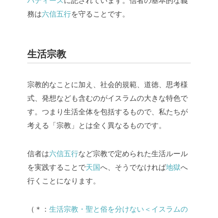
ハディース
に記されています。信者の基本的な義
務は
六信五行
を守ることです。
生活宗教
宗教的なことに加え、社会的規範、道徳、思考様
式、発想なども含むのがイスラムの大きな特色で
す。つまり生活全体を包括するもので、私たちが
考える「宗教」とは全く異なるものです。
信者は
六信五行
など宗教で定められた生活ルール
を実践することで
天国
へ、そうでなければ
地獄
へ
行くことになります。
（＊：
生活宗教・聖と俗を分けない＜イスラムの