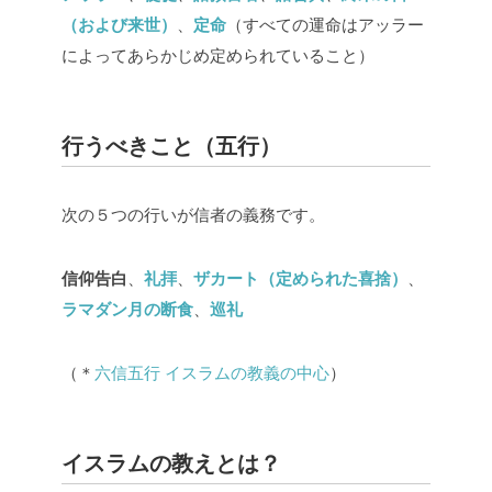
（および来世）
、
定命
（すべての運命はアッラー
によってあらかじめ定められていること）
行うべきこと（五行）
次の５つの行いが信者の義務です。
信仰告白
、
礼拝
、
ザカート（定められた喜捨）
、
ラマダン月の断食
、
巡礼
（＊
六信五行 イスラムの教義の中心
）
イスラムの教えとは？