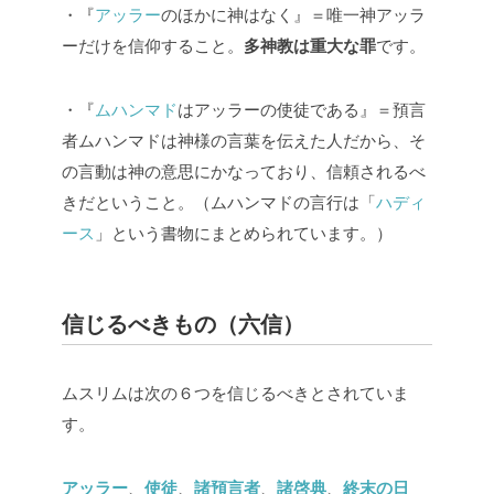
・『
アッラー
のほかに神はなく』＝唯一神アッラ
ーだけを信仰すること。
多神教は重大な罪
です。
・『
ムハンマド
はアッラーの使徒である』＝預言
者ムハンマドは神様の言葉を伝えた人だから、そ
の言動は神の意思にかなっており、信頼されるべ
きだということ。（ムハンマドの言行は「
ハディ
ース
」という書物にまとめられています。）
信じるべきもの（六信）
ムスリムは次の６つを信じるべきとされていま
す。
アッラー
、
使徒
、
諸預言者
、
諸啓典
、
終末の日