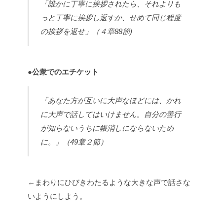
「誰かに丁寧に挨拶されたら、それよりも
っと丁寧に挨拶し返すか、せめて同じ程度
の挨拶を返せ」（４章88節
)
●
公衆でのエチケット
「あなた方が互いに大声なほどには、かれ
に大声で話してはいけません。自分の善行
が知らないうちに帳消しにならないため
に。」（49章２節）
←まわりにひびきわたるような大きな声で話さな
いようにしよう。