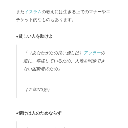
また
イスラム
の教えには生きる上でのマナーやエ
チケット的なものもあります。
●
貧しい人を助けよ
「（あなたがたの良い施しは）
アッラー
の
道に、専従しているため、大地を闊歩でき
ない困窮者のため」
（２章273節）
●
情けは人のためならず