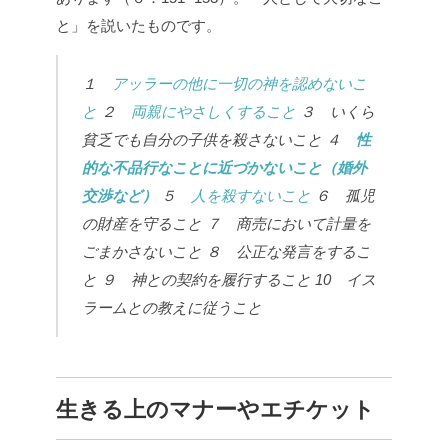
と」を説いたものです。
１
アッラーの他に一切の神を認めないこ
と
２
両親にやさしくすること
３ いくら
貧乏でも自分の子供を殺さないこと
４
性
的な不品行なことに近づかないこと（婚外
交渉など）
５
人を殺すないこと
６ 孤児
の財産を守ること
７ 商売において計量を
ごまかさないこと
８ 公正な発言をするこ
と
９ 神との契約を履行すること
10
イス
ラームとの教えに従うこと
生きる上のマナーやエチケット