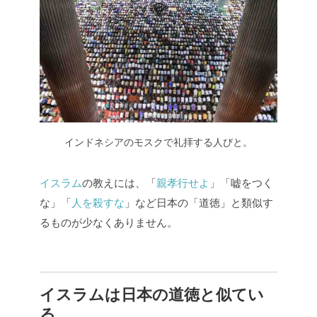
インドネシアのモスクで礼拝する人びと。
イスラム
の教えには、「
親孝行せよ
」「嘘をつく
な」「
人を殺すな
」など日本の「道徳」と類似す
るものが少なくありません。
イスラムは日本の道徳と似てい
る