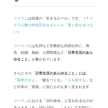
イスラム
は信者の「生きるルール」です。（＊
イ
スラム教の特色②生きるルール：聖と俗を分けな
い
）
コーラン
には礼拝など宗教的な内容以外に、商
売、結婚、相続、人間関係など「
日常生活のあら
ゆること」
が書かれています。
さらにその「
日常生活のあらゆること」には、
「
親孝行せよ
」「嘘をつくな」「
人を殺すな
」な
ど日本の「道徳」に似たものも多く含まれます。
コーラン
における「
10
の命令」と言われるものが
あります（６：
151~153
）。「人として大切なこ