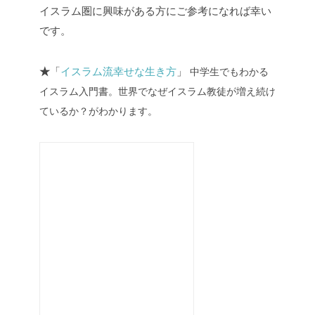
イスラム圏に興味がある方にご参考になれば幸い
です。
★
「
イスラム流幸せな生き方
」
中学生でもわかる
イスラム入門書。世界でなぜイスラム教徒が増え続け
ているか？がわかります。