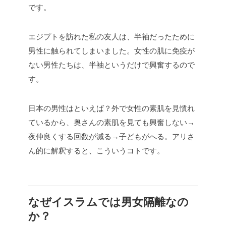
です。
エジプトを訪れた私の友人は、半袖だったために
男性に触られてしまいました。女性の肌に免疫が
ない男性たちは、半袖というだけで興奮するので
す。
日本の男性はといえば？外で女性の素肌を見慣れ
ているから、奥さんの素肌を見ても興奮しない→
夜仲良くする回数が減る→子どもがへる。アリさ
ん的に解釈すると、こういうコトです。
なぜイスラムでは男女隔離なの
か？