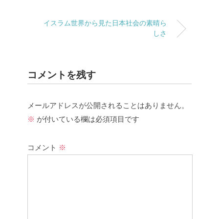
イスラム世界から見た日本社会の素晴ら
しさ
コメントを残す
メールアドレスが公開されることはありません。
※
が付いている欄は必須項目です
コメント
※