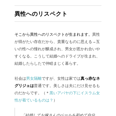
異性へのリスペクト
そこから異性へのリスペクトが生まれます。
異性
が得がたい存在だから、貴重なものに思える→互
いの性への憧れが醸成され、男女が惹かれ合いや
すくなる。こうして結婚へのドライブが生まれ、
結婚したらしたで仲睦まじく暮らす。
社会は
男女隔離
ですが、女性は家では
真っ赤なネ
グリジェは
普通です。美しさは夫にだけ見せるも
のだからです。（＊
黒いアバヤの下にイスラム女
性が着ているものは？
）
「結婚してお嫁さんのベールを初めて自分