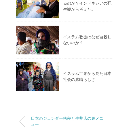
るのか？インドネシアの死
生観から考えた。
イスラム教徒はなぜ自殺し
ないのか？
イスラム世界から見た日本
社会の素晴らしさ
日本のジェンダー格差と牛丼店の裏メニ
ュー