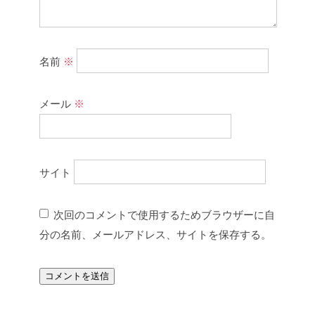
名前
※
メール
※
サイト
次回のコメントで使用するためブラウザーに自
分の名前、メールアドレス、サイトを保存する。