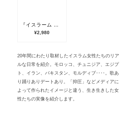
20年間にわたり取材したイスラム女性たちのリア
ルな日常を紹介。モロッコ、チュニジア、エジプ
ト、イラン、パキスタン、モルディブ‥‥。歌あ
り踊りありデートあり。「抑圧」などメディアに
よって作られたイメージと違う、生き生きした女
性たちの実像を紹介します。