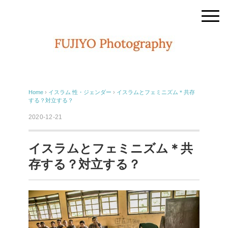
Home
›
イスラム
性・ジェンダー
›
イスラムとフェミニズム＊共存
する？対立する？
2020-12-21
イスラムとフェミニズム＊共
存する？対立する？