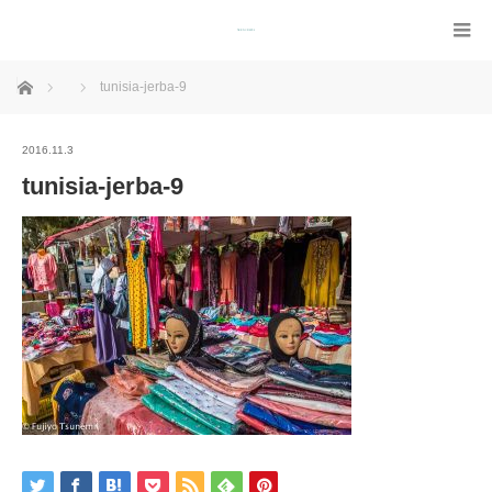
ホーム
tunisia-jerba-9
2016.11.3
tunisia-jerba-9