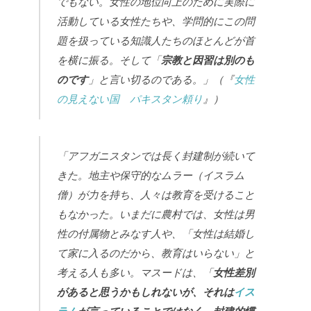
でもない。女性の地位向上のために実際に
活動している女性たちや、学問的にこの問
題を扱っている知識人たちのほとんどが首
を横に振る。そして「
宗教と因習は別のも
のです
」と言い切るのである。」（『
女性
の見えない国 パキスタン頼り
』）
「アフガニスタンでは長く封建制が続いて
きた。地主や保守的なムラー（イスラム
僧）が力を持ち、人々は教育を受けること
もなかった。いまだに農村では、女性は男
性の付属物とみなす人や、「女性は結婚し
て家に入るのだから、教育はいらない」と
考える人も多い。マスードは、「
女性差別
があると思うかもしれないが、それは
イス