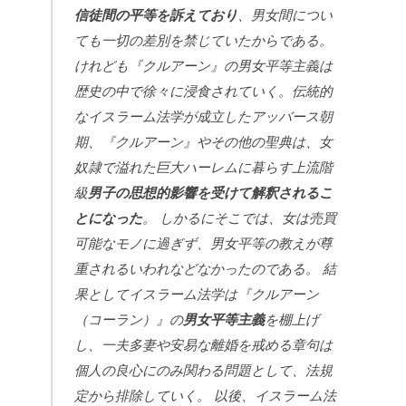
信徒間の平等を訴えており
、男女間につい
ても一切の差別を禁じていたからである。
けれども『クルアーン』の男女平等主義は
歴史の中で徐々に浸食されていく。伝統的
なイスラーム法学が成立したアッバース朝
期、『クルアーン』やその他の聖典は、女
奴隷で溢れた巨大ハーレムに暮らす上流階
級
男子の思想的影響を受けて解釈されるこ
とになった
。
しかるにそこでは、女は売買
可能なモノに過ぎず、男女平等の教えが尊
重されるいわれなどなかったのである。
結
果としてイスラーム法学は『クルアーン
（コーラン）』の
男女平等主義
を棚上げ
し、一夫多妻や安易な離婚を戒める章句は
個人の良心にのみ関わる問題として、法規
定から排除していく。
以後、イスラーム法