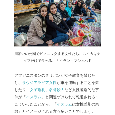
川沿いの公園でピクニックする女性たち。スイカはナ
イフだけで食べる。＊イラン・マシュハド
アフガニスタンのタリバンが女子教育を禁じた
り、
サウジアラビア女性
が車を運転することを禁
じたり、
女子割礼
、
名誉殺人
など女性差別的な事
件が「
イスラム
」と関連づけられて報道される‥
こういったことから、「
イスラム
は女性差別の宗
教」とイメージされる方も多いことでしょう。