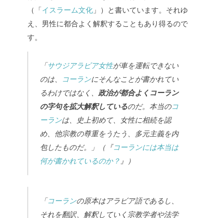
（「
イスラーム文化
」）と書いています。それゆ
え、男性に都合よく解釈することもあり得るので
す。
「
サウジアラビア女性
が車を運転できない
のは、
コーラン
にそんなことが書かれてい
るわけではなく、
政治が都合よくコーラン
の字句を拡大解釈している
のだ。本当の
コ
ーラン
は、史上初めて、女性に相続を認
め、他宗教の尊重をうたう、多元主義を内
包したものだ。」（『
コーランには本当は
何が書かれているのか？
』）
「
コーラン
の原本はアラビア語であるし、
それを翻訳、解釈していく宗教学者や法学