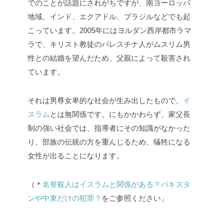
でのことが話題にされがちですが、南ヨーロッパ
地域、インド、エクアドル、ブラジルなどでも起
こっています。2005年にはヨルダン西岸都市ラマ
ラで、キリスト教徒のパレスチナ人がムスリム男
性との結婚を望んだため、父親によって殺害され
ています。
それは男尊女卑的な社会が生み出したもので、
イ
スラム
とは無関係です。にもかかわらず、家父長
制の強い社会では、指導者にその知識がなかった
り、部族の伝統の方を重んじるため、犠牲になる
女性が出ることになります。
（＊
名誉殺人はイスラムと関係がある？パキスタ
ンや中東だけの犯罪？
をご参照ください」