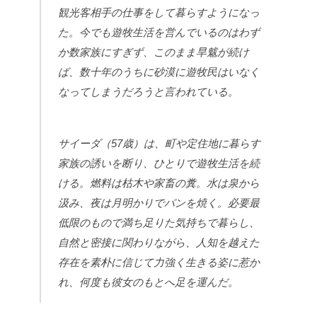
観光客相手の仕事をして暮らすようになっ
た。今でも遊牧生活を営んでいるのはわず
か数家族にすぎず、このまま旱魃が続け
ば、数十年のうちに砂漠に遊牧民はいなく
なってしまうだろうと言われている。
サイーダ（57歳）は、町や定住地に暮らす
家族の誘いを断り、ひとりで遊牧生活を続
ける。燃料は枯木や家畜の糞。水は泉から
汲み、夜は月明かりでパンを焼く。必要最
低限のもので満ち足りた気持ちで暮らし、
自然と密接に関わりながら、人知を越えた
存在を素朴に信じて力強く生きる姿に惹か
れ、何度も彼女のもとへ足を運んだ。