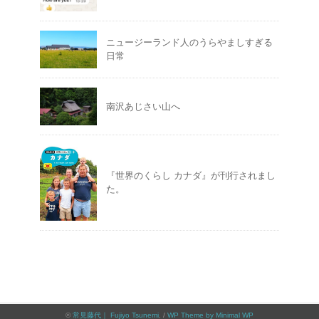
ニュージーランド人のうらやましすぎる
日常
南沢あじさい山へ
『世界のくらし カナダ』が刊行されまし
た。
©
常見藤代｜ Fujiyo Tsunemi
. /
WP Theme by Minimal WP