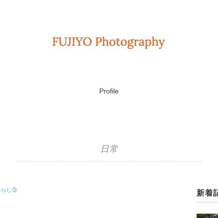
Profile
日常
暮らし③
新着