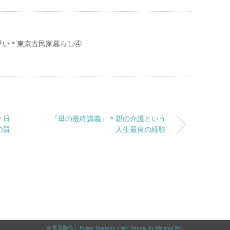
早い＊東京古民家暮らし④
＊日
『母の最終講義』＊親の介護という
の質
人生最良の経験
©
常見藤代｜ Fujiyo Tsunemi
. /
WP Theme by Minimal WP