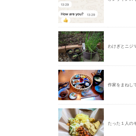
わけぎとニジ
作家をまねし
たった１人の