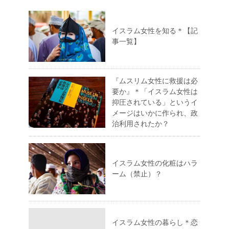
イスラム女性を知る＊【記
事一覧】
『ムスリム女性に救援は必
要か』＊「イスラム女性は
抑圧されている」というイ
メージはいかに作られ、政
治利用されたか？
イスラム女性の化粧はハラ
ーム（禁止）？
イスラム女性の暮らし＊恋