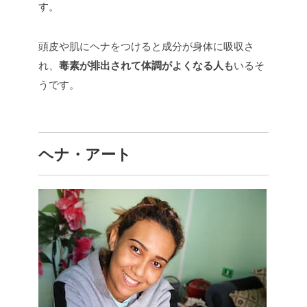
す。
頭皮や肌にヘナをつけると成分が身体に吸収さ
れ、
毒素が排出されて体調がよくなる人も
いるそ
うです。
ヘナ・アート