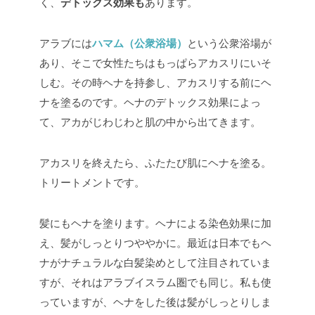
く、
デトックス効果も
あります。
アラブには
ハマム（公衆浴場）
という公衆浴場が
あり、そこで女性たちはもっぱらアカスリにいそ
しむ。その時ヘナを持参し、アカスリする前にヘ
ナを塗るのです。ヘナのデトックス効果によっ
て、アカがじわじわと肌の中から出てきます。
アカスリを終えたら、ふたたび肌にヘナを塗る。
トリートメントです。
髪にもヘナを塗ります。ヘナによる染色効果に加
え、髪がしっとりつややかに。最近は日本でもヘ
ナがナチュラルな白髪染めとして注目されていま
すが、それはアラブイスラム圏でも同じ。私も使
っていますが、ヘナをした後は髪がしっとりしま