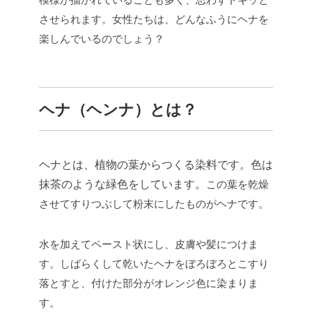
させられます。女性たちは、どんなふうにヘナを
楽しんでいるのでしょう？
ヘナ（ヘンナ）とは？
ヘナとは、植物の葉からつくる染料です。色は
抹茶のような緑色をしています。
この葉を乾燥
させてすりつぶして粉末にしたものがヘナです。
水を加えてペースト状にし、皮膚や髪につけま
す。しばらくして乾いたヘナをぼろぼろとこすり
落とすと、付けた部分がオレンジ色に染まりま
す。