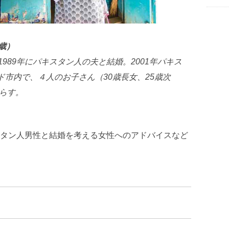
歳）
1989
年にパキスタン人の夫と結婚。
2001
年パキス
ド市内で、４人のお子さん（
30
歳長女、
25
歳次
らす。
タン人男性と結婚を考える女性へのアドバイスなど