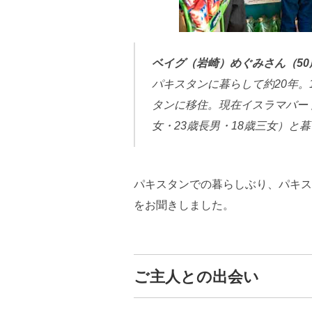
ベイグ（岩崎）めぐみさん（
50
パキスタンに暮らして約
20
年。
タンに移住。現在イスラマバー
女・
23
歳長男・
18
歳三女）と暮
パキスタンでの暮らしぶり、パキス
をお聞きしました。
ご主人との出会い