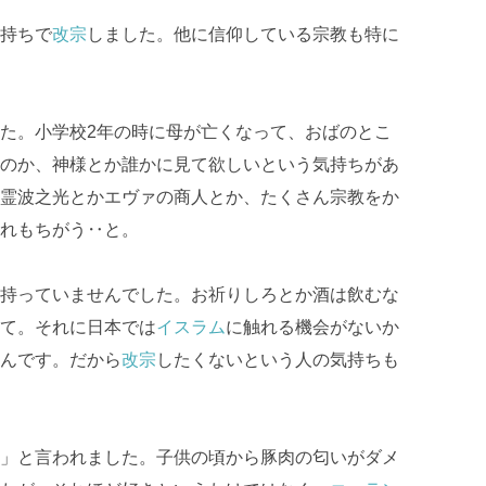
持ちで
改宗
しました。他に信仰している宗教も特に
た。小学校
2
年の時に母が亡くなって、おばのとこ
のか、神様とか誰かに見て欲しいという気持ちがあ
霊波之光とかエヴァの商人とか、たくさん宗教をか
れもちがう
‥
と。
持っていませんでした。お祈りしろとか酒は飲むな
て。それに日本では
イスラム
に触れる機会がないか
んです。だから
改宗
したくないという人の気持ちも
」と言われました。子供の頃から豚肉の匂いがダメ