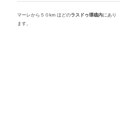
マーレから５０km ほどの
ラスドゥ環礁内
にあり
ます。