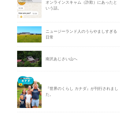
オンラインスキャム（詐欺）にあったと
いう話。
ニュージーランド人のうらやましすぎる
日常
南沢あじさい山へ
『世界のくらし カナダ』が刊行されまし
た。