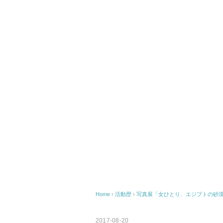
Home
›
活動歴
›
写真展「女ひとり、エジプトの砂
2017-08-20