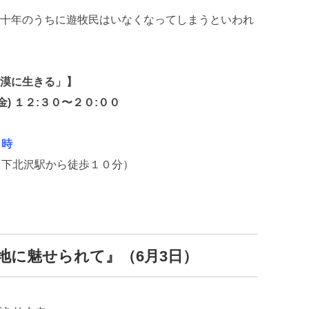
十年のうちに遊牧民はいなくなってしまうといわれ
漠に生きる」】
(金) １２:３０〜２０:００
６時
 （下北沢駅から徒歩１０分）
地に魅せられて』（6月3日）