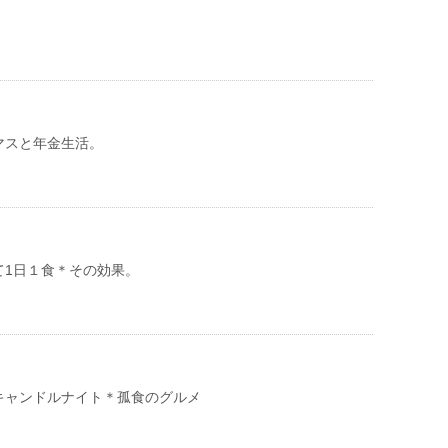
マスと年金生活。
て1日１食＊その効果。
キャンドルナイト＊孤食のグルメ