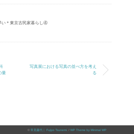
早い＊東京古民家暮らし④
科
写真展における写真の並べ方を考え
の量
る
©
常見藤代｜ Fujiyo Tsunemi
. /
WP Theme by Minimal WP