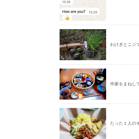
わけぎとニジ
作家をまねし
たった１人の