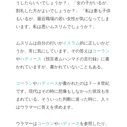
うしたらいいでしょうか？」
「女の子がいるが、
割礼した方がよいでしょうか？」
「私は妻も子供
もいるが、最近職場の若い女性が気になってしま
います。私は悪いムスリムでしょうか？」
ムスリムは自分の行いが
イスラム
的に正しいかど
うか、常に気にしています。その答えは
コーラン
や
ハディース
（預言者ムハンマドの言行録）に書
かれていますが、書かれていないこともある。
コーラン
や
ハディース
が書かれたのは７～８世紀
です。現代はその時に想像もしなかった状況も生
まれている。そういった判断に迷った時に、人々
はウラマーに答えを求めます。
ウラマーは
コーラン
や
ハディース
を参照したり、