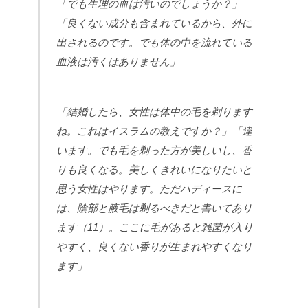
「でも生理の血は汚いのでしょうか？」
「良くない成分も含まれているから、外に
出されるのです。でも体の中を流れている
血液は汚くはありません」
「結婚したら、女性は体中の毛を剃ります
ね。これはイスラムの教えですか？」「違
います。でも毛を剃った方が美しいし、香
りも良くなる。美しくきれいになりたいと
思う女性はやります。ただハディースに
は、陰部と腋毛は剃るべきだと書いてあり
ます（
11
）。ここに毛があると雑菌が入り
やすく、良くない香りが生まれやすくなり
ます」