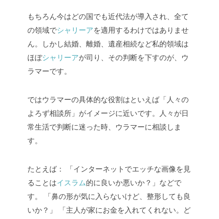
もちろん今はどの国でも近代法が導入され、全て
の領域で
シャリーア
を適用するわけではありませ
ん。しかし結婚、離婚、遺産相続など私的領域は
ほぼ
シャリーア
が司り、その判断を下すのが、ウ
ラマーです。
ではウラマーの具体的な役割はといえば「人々の
よろず相談所」がイメージに近いです。人々が日
常生活で判断に迷った時、ウラマーに相談しま
す。
たとえば：
「インターネットでエッチな画像を見
ることは
イスラム
的に良いか悪いか？」などで
す。
「鼻の形が気に入らないけど、整形しても良
いか？」
「主人が家にお金を入れてくれない。ど