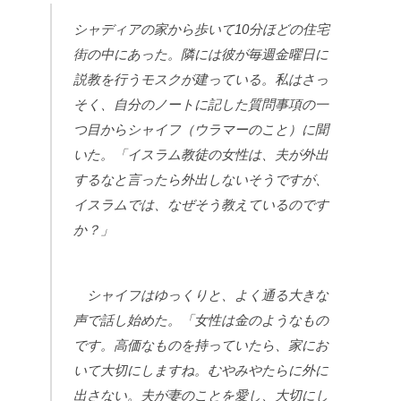
シャディアの家から歩いて
10
分ほどの住宅
街の中にあった。隣には彼が毎週金曜日に
説教を行うモスクが建っている。私はさっ
そく、自分のノートに記した質問事項の一
つ目からシャイフ（ウラマーのこと）に聞
いた。「イスラム教徒の女性は、夫が外出
するなと言ったら外出しないそうですが、
イスラムでは、なぜそう教えているのです
か？」
シャイフはゆっくりと、よく通る大きな
声で話し始めた。「女性は金のようなもの
です。高価なものを持っていたら、家にお
いて大切にしますね。むやみやたらに外に
出さない。夫が妻のことを愛し、大切にし