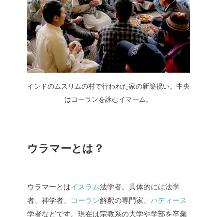
インドのムスリムの村で行われた家の新築祝い。中央
はコーランを詠むイマーム。
ウラマーとは？
ウラマーとは
イスラム
法学者。具体的には法学
者、神学者、
コーラン
解釈の専門家、
ハディース
学者などです。現在は宗教系の大学や学部を卒業