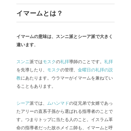
イマームとは？
イマームの意味は、スンニ派とシーア派で大きく
違います
。
スンニ
派では
モスク
の
礼拝
導師のことです。
礼拝
を先導したり、
モスク
の管理、
金曜日の礼拝の説
教
にあたります。ウラマーがイマームを兼ねてい
ることもあります。
シーア
派では、
ムハンマド
の従兄弟で女婿であっ
たアリーの直系子孫から選ばれる指導者のことで
す。つまりトップに当たる人のこと。イスラム革
命の指導者だった故ホメイニ師も、イマームと呼