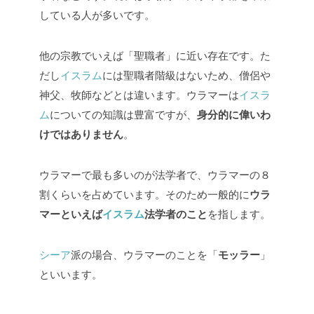
している人が多いです。
他の宗教でいえば「聖職者」に近い存在です。た
だし
イスラム
には聖職者階級はないため、僧侶や
神父、牧師などとは違います。ウラマーは
イスラ
ム
についての知識は豊富ですが、
身分的に偉いわ
けではありません
。
ウラマーで最も多いのが法学者で、ウラマーの８
割くらいを占めています。そのため一般的に
ウラ
マーといえば
イスラム
法学者のこと
を指します。
シーア
派の場合、ウラマーのことを「
モッラー
」
といいます。