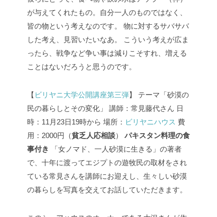
が与えてくれたもの。自分一人のものではなく、
皆の物という考えなのです。
物に対するサバサバ
した考え、見習いたいなあ。
こういう考えが広ま
ったら、戦争など争い事は減りこそすれ、増える
ことはないだろうと思うのです。
【
ビリヤニ大学公開講座第三弾
】 テーマ「砂漠の
民の暮らしとその変化」
講師：常見藤代さん
日
時：11月23日19時から
場所：
ビリヤニハウス
費
用：2000円（
貧乏人応相談
）
パキスタン料理の食
事付き
「女ノマド、一人砂漠に生きる」の著者
で、十年に渡ってエジプトの遊牧民の取材をされ
ている常見さんを講師にお迎えし、生々しい砂漠
の暮らしを写真を交えてお話していただきます。