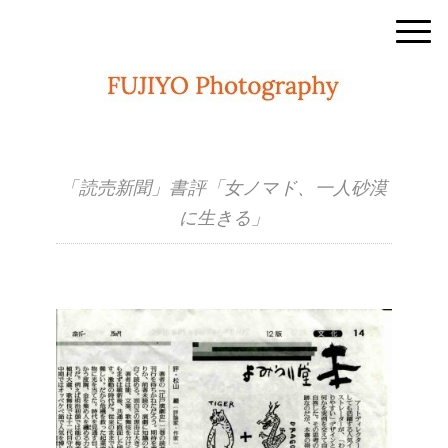
「読売新聞」書評「女ノマド、一人砂漠
に生きる」