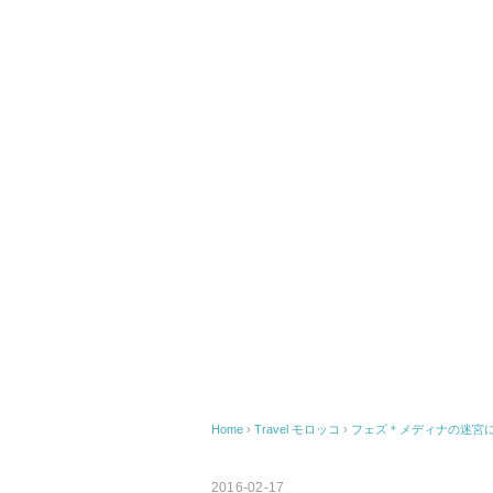
Home
›
Travel
モロッコ
›
フェズ＊メディナの迷宮
2016-02-17