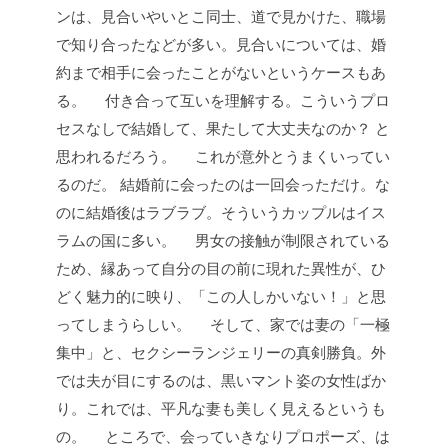
ンは、見合いやいとこ同士、道で見かけた、職場
で知り合ったなどが多い。見合いについては、婚
約まで相手に会ったことがないというケースもあ
る。
付き合って互いを理解する。こういうプロ
セスなしで結婚して、果たして大丈夫なのか？ と
思われるだろう。
これが意外とうまくいってい
るのだ。
結婚前に会ったのは一回会っただけ。な
のに結婚後はラブラブ。そういうカップルはイス
ラムの国に多い。
男女の接触が制限されている
ため、縁あって自分の目の前に現れた異性が、ひ
どく魅力的に映り、「この人しかいない！」と思
ってしまうらしい。
そして、家では妻の「一極
集中」と、セクシーランジェリーの真剣勝負。外
では夫が目にするのは、黒いマント姿の女性ばか
り。これでは、平凡な妻も美しく見えるというも
の。
ところで、会っていきなりプロポーズ、は