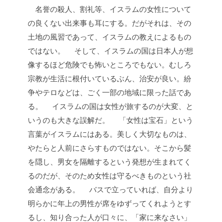
名誉の殺人、割礼等、イスラムの女性について
の良くない出来事も耳にする。だがそれは、その
土地の風習であって、イスラムの教えによるもの
ではない。
そして、イスラムの国は日本人が想
像するほど危険でも怖いところでもない。むしろ
宗教が生活に根付いているぶん、治安が良い。紛
争やテロなどは、ごく一部の地域に限った話であ
る。
イスラムの国は女性が旅するのが大変、と
いうのも大きな誤解だ。
「女性は宝石」という
言葉がイスラムにはある。美しく大切なものは、
やたらと人前にさらすものではない。そこから髪
を隠し、男女を隔離するという発想が生まれてく
るのだが、そのため女性は守るべきものという社
会通念がある。
バスで立っていれば、自分より
明らかに年上の男性が席をゆずってくれようとす
るし、知り合った人が口々に、「家に来なさい」