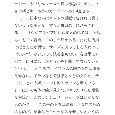
ードールやフリルレースの真っ赤なパンティ、ヒ
ョウ柄ビキニや黒のガーターベルト4点セッ
ト……。日本ならばネットや通販でなければ買え
ないようなモノが、堂々と白日の下にさらされ
る。
サウジアラビアに住む友人の話では、あち
らにもごく普通にこの手の店がある。ただし店員
はほとんどが男性。サイズを測ってもらうわけに
はいかず、かといって試着室もない。客は手にと
って、自分に合うかどうかを判断して買っていく
という。
ところで、イスラムの国で女性は肌を
見せない。イランなどではほとんどの女性が、チ
ャドルという黒いマント風のガウンを着ている
し、ほかでも体の線が見えないゆったりした服装
が主流だ。このランジェリーショップはいかがな
ものか？
この手の下着は結婚した女性のため
のものだ。結婚したらセックスを楽しめというの