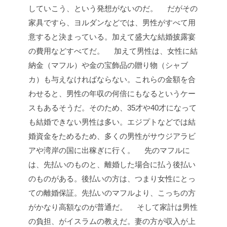
していこう、という発想がないのだ。
だがその
家具ですら、ヨルダンなどでは、男性がすべて用
意すると決まっている。加えて盛大な結婚披露宴
の費用などすべてだ。
加えて男性は、女性に結
納金（マフル）や金の宝飾品の贈り物（シャブ
カ）も与えなければならない。これらの金額を合
わせると、男性の年収の何倍にもなるというケー
スもあるそうだ。そのため、35才や40才になって
も結婚できない男性は多い。エジプトなどでは結
婚資金をためるため、多くの男性がサウジアラビ
アや湾岸の国に出稼ぎに行く。
先のマフルに
は、先払いのものと、離婚した場合に払う後払い
のものがある。後払いの方は、つまり女性にとっ
ての離婚保証。先払いのマフルより、こっちの方
がかなり高額なのが普通だ。
そして家計は男性
の負担、がイスラムの教えだ。妻の方が収入が上