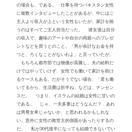
の場合も、である。 仕事を持つパキスタン女性
に複数インタビューしたことがあるが、中にはご
主人より収入が上という女性もいたが、家計を賄
うのはすべてご主人担当だった。
彼女達は自分
の収入で、趣味のアートや自分の両親へのプレゼ
ントなどを買うとのこと。「男が余計なお金を持
つと、ろくなことがないわよ」と言っていたが。
もちろん都市部では物価が高騰し、夫の給料だ
けではやっていけず、女性でも働いて家計を助け
るケースもある。だがそうでない場合、「君も働
いてるから、生活費は折半ね」などは、ナンセン
スだ。
つまり、イスラムの結婚は女性に甘いの
である。
じゃ、一夫多妻はどうなんだ？ あれ
は男尊女卑じゃないか、と思われるかもしれな
い。意外に女性の救世主的側面があったりするの
だ。
私が30代後半になっても結婚できないでい