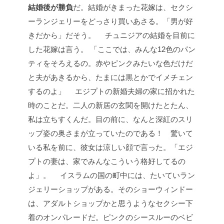
結婚後が勝負
だ。結婚がきまった花嫁は、セクシ
ーランジェリーをどっさり買いあさる。「男が好
きだから」だそう。
チュニジアの結婚を目前に
した花嫁は言う。
「ここでは、みんな12色のパン
ティをそろえるの。赤やピンクみたいな色だけだ
と夫があきるから、たまには黒とかでイメチェン
するのよ」
エジプトの新婚夫婦の家に招かれた
時のことだ。二人の新居の玄関を開けたとたん、
私は立ちすくんだ。目の前に、なんと深紅のスリ
ップ姿の奥さまが立っていたのである！ 驚いて
いる私を前に、彼女は涼しい顔で言った。「エジ
プトの妻は、家でみんなこういう格好してるの
よ」。
イスラムの国の町中には、たいていラン
ジェリーショップがある。そのショーウィンドー
は、アダルトショップかと思うようなセクシー下
着のオンパレードだ。ピンクのシースルーのベビ