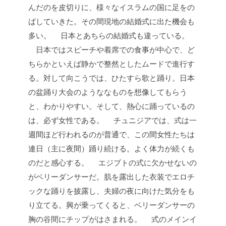
んだのを皮切りに、様々なイスラムの国に足をの
ばしていきた。その間現地の結婚式に出た機会も
多い。
日本とあちらの結婚式も違っている。
日本ではスピーチや着席での食事が中心で、ど
ちらかといえば静かで整然としたムードで進行す
る。対して向こうでは、ひたすら歌と踊り。日本
の盆踊り大会のようななものを想像してもらう
と、わかりやすい。そして、熱心に踊っているの
は、必ず女性である。
チュニジアでは、式は一
週間ほど行われるのが普通で、この間女性たちは
連日（主に夜間）踊り続ける。よく体力が続くも
のだと感心する。
エジプトの式に欠かせないの
がベリーダンサーだ。肌を露出した衣装でエロチ
ックな踊りを披露し、夫婦の夜に向けた気分をも
り立てる。興が乗ってくると、ベリーダンサーの
胸の谷間にチップがはさまれる。
式のメインイ