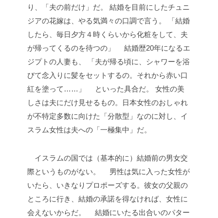
り、「夫の前だけ」だ。
結婚を目前にしたチュニ
ジアの花嫁は、やる気満々の口調で言う。
「結婚
したら、毎日夕方４時くらいから化粧をして、夫
が帰ってくるのを待つの」
結婚歴20年になるエ
ジプトの人妻も、
「夫が帰る頃に、シャワーを浴
びて念入りに髪をセットするの。それから赤い口
紅を塗って……」
といった具合だ。
女性の美
しさは夫にだけ見せるもの。日本女性のおしゃれ
が不特定多数に向けた「分散型」なのに対し、イ
スラム女性は夫への「一極集中」だ。
イスラムの国では（基本的に）結婚前の男女交
際というものがない。
男性は気に入った女性が
いたら、いきなりプロポーズする。彼女の父親の
ところに行き、結婚の承諾を得なければ、女性に
会えないからだ。
結婚にいたる出合いのパター