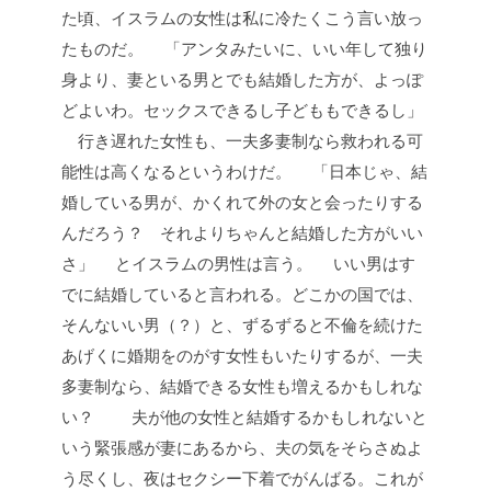
た頃、イスラムの女性は私に冷たくこう言い放っ
たものだ。
「アンタみたいに、いい年して独り
身より、妻といる男とでも結婚した方が、よっぽ
どよいわ。セックスできるし子どももできるし」
行き遅れた女性も、一夫多妻制なら救われる可
能性は高くなるというわけだ。
「日本じゃ、結
婚している男が、かくれて外の女と会ったりする
んだろう？ それよりちゃんと結婚した方がいい
さ」
とイスラムの男性は言う。
いい男はす
でに結婚していると言われる。どこかの国では、
そんないい男（？）と、ずるずると不倫を続けた
あげくに婚期をのがす女性もいたりするが、一夫
多妻制なら、結婚できる女性も増えるかもしれな
い？
夫が他の女性と結婚するかもしれないと
いう緊張感が妻にあるから、夫の気をそらさぬよ
う尽くし、夜はセクシー下着でがんばる。これが