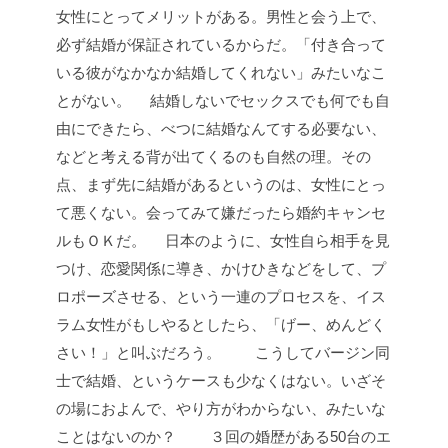
女性にとってメリットがある。男性と会う上で、
必ず結婚が保証されているからだ。「付き合って
いる彼がなかなか結婚してくれない」みたいなこ
とがない。
結婚しないでセックスでも何でも自
由にできたら、べつに結婚なんてする必要ない、
などと考える背が出てくるのも自然の理。その
点、まず先に結婚があるというのは、女性にとっ
て悪くない。会ってみて嫌だったら婚約キャンセ
ルもＯＫだ。
日本のように、女性自ら相手を見
つけ、恋愛関係に導き、かけひきなどをして、プ
ロポーズさせる、という一連のプロセスを、イス
ラム女性がもしやるとしたら、「げー、めんどく
さい！」と叫ぶだろう。
こうしてバージン同
士で結婚、というケースも少なくはない。いざそ
の場におよんで、やり方がわからない、みたいな
ことはないのか？
３回の婚歴がある50台のエ