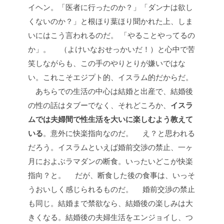
イヘン。「医者に行ったのか？」「ダンナは欲し
くないのか？」と根ほり葉ほり聞かれた上、しま
いにはこう言われるのだ。
「やることやってるの
か」。
（よけいなおせっかいだ！）と心中で苦
笑しながらも、この手のやりとりが嫌いではな
い。これこそエジプト的、イスラム的だからだ。
あちらでの生活の中心は結婚と出産で、結婚後
の性の話はタブーでなく、それどころか、
イスラ
ムでは夫婦間で性生活を大いに楽しむよう教えて
いる
。意外に快楽指向なのだ。
え？と思われる
だろう。イスラムといえば婚前交渉の禁止、一ヶ
月におよぶラマダンの断食。いったいどこが快楽
指向？と。
だが、断食した後の食事は、いっそ
うおいしく感じられるものだ。
婚前交渉の禁止
も同じ。結婚まで禁欲なら、結婚後の楽しみは大
きくなる。結婚後の夫婦生活をエンジョイし、つ