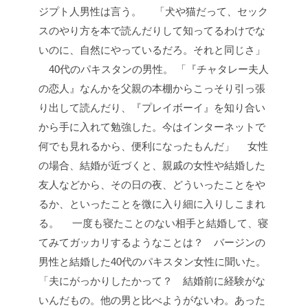
ジプト人男性は言う。
「犬や猫だって、セック
スのやり方を本で読んだりして知ってるわけでな
いのに、自然にやっているだろ。それと同じさ」
40代のパキスタンの男性。
「『チャタレー夫人
の恋人』なんかを父親の本棚からこっそり引っ張
り出して読んだり、『プレイボーイ』を知り合い
から手に入れて勉強した。今はインターネットで
何でも見れるから、便利になったもんだ」
女性
の場合、結婚が近づくと、親戚の女性や結婚した
友人などから、その日の夜、どういったことをや
るか、といったことを微に入り細に入りしこまれ
る。
一度も寝たことのない相手と結婚して、寝
てみてガッカリするようなことは？ バージンの
男性と結婚した40代のパキスタン女性に聞いた。
「夫にがっかりしたかって？ 結婚前に経験がな
いんだもの。他の男と比べようがないわ。あった