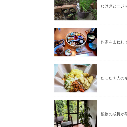
わけぎとニジ
作家をまねし
たった１人の
植物の成長が