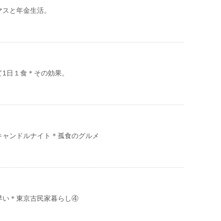
マスと年金生活。
て1日１食＊その効果。
キャンドルナイト＊孤食のグルメ
早い＊東京古民家暮らし④