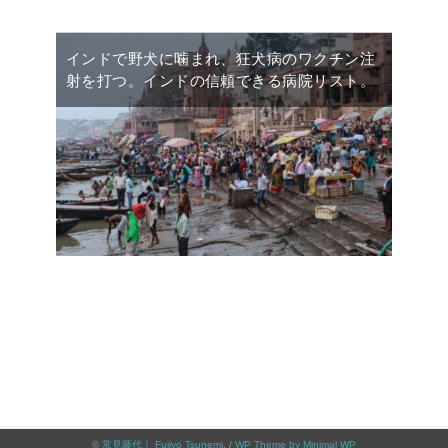
インドで野犬に噛まれ、狂犬病のワクチン注
射を打つ。インドの信頼できる病院リスト。
©
常見藤代｜ Fujiyo Tsunemi
. /
WP Theme by Minimal WP