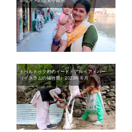
ル地方＞の治安や観光
トゥルトゥク村のイード・アル＝アドハー
（イスラムの犠牲際）2023年６月