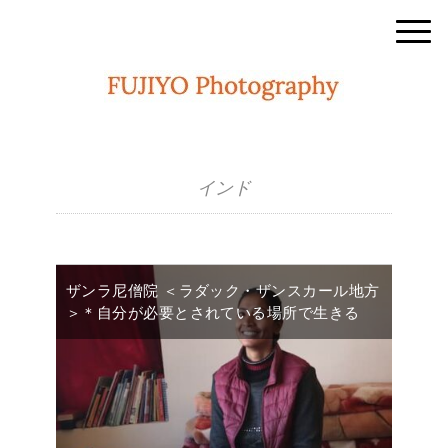
インド
ザンラ尼僧院 ＜ラダック・ザンスカール地方
＞＊自分が必要とされている場所で生きる