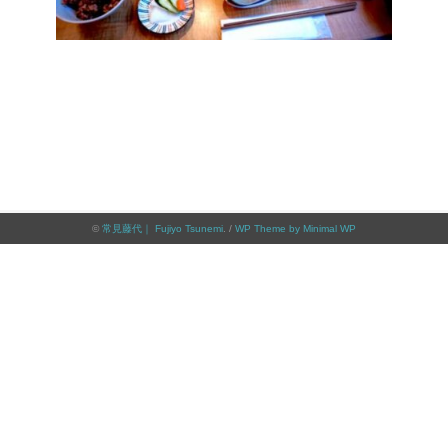
©
常見藤代｜ Fujiyo Tsunemi
. /
WP Theme by Minimal WP